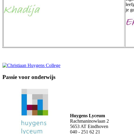
leef
je g
Passie voor onderwijs
Huygens Lyceum
Rachmaninowlaan 2
5653 AT Eindhoven
040 - 251 62 21