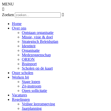
MENU

Zoeken

Home
Over ons
Ontstaan organisatie
Missie, visie & doel
Strategisch Beleidsplan
Identiteit
Organisatie
Medezeggenschap
ORION
Brainport
Scholen op de kaart
Onze scholen
Werken bij
Stage lopen
Zij-instroom
Open sollicitatie
Vacatures
Regelingen
Veilige leeromgeving
Jaarplanning