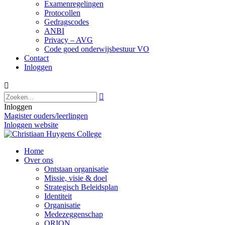
Examenregelingen
Protocollen
Gedragscodes
ANBI
Privacy – AVG
Code goed onderwijsbestuur VO
Contact
Inloggen


Inloggen
Magister ouders/leerlingen
Inloggen website
Home
Over ons
Ontstaan organisatie
Missie, visie & doel
Strategisch Beleidsplan
Identiteit
Organisatie
Medezeggenschap
ORION