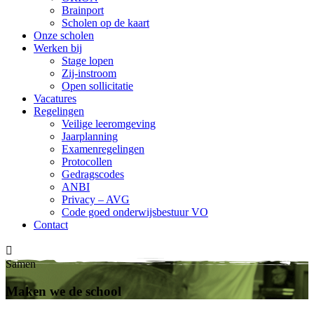
Brainport
Scholen op de kaart
Onze scholen
Werken bij
Stage lopen
Zij-instroom
Open sollicitatie
Vacatures
Regelingen
Veilige leeromgeving
Jaarplanning
Examenregelingen
Protocollen
Gedragscodes
ANBI
Privacy – AVG
Code goed onderwijsbestuur VO
Contact

Samen
Maken we de school