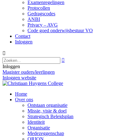
Examenregelingen
Protocollen
Gedragscodes
ANBI
Privacy – AVG
Code goed onderwijsbestuur VO
Contact
Inloggen


Inloggen
Magister ouders/leerlingen
Inloggen website
Home
Over ons
Ontstaan organisatie
Missie, visie & doel
Strategisch Beleidsplan
Identiteit
Organisatie
Medezeggenschap
ORION