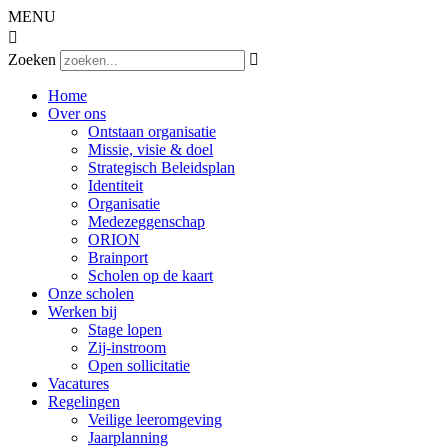
MENU

Zoeken

Home
Over ons
Ontstaan organisatie
Missie, visie & doel
Strategisch Beleidsplan
Identiteit
Organisatie
Medezeggenschap
ORION
Brainport
Scholen op de kaart
Onze scholen
Werken bij
Stage lopen
Zij-instroom
Open sollicitatie
Vacatures
Regelingen
Veilige leeromgeving
Jaarplanning