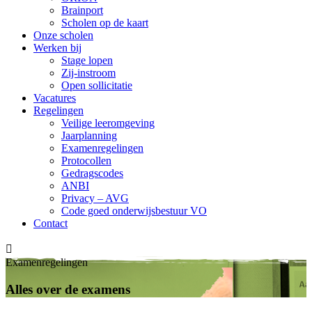
Brainport
Scholen op de kaart
Onze scholen
Werken bij
Stage lopen
Zij-instroom
Open sollicitatie
Vacatures
Regelingen
Veilige leeromgeving
Jaarplanning
Examenregelingen
Protocollen
Gedragscodes
ANBI
Privacy – AVG
Code goed onderwijsbestuur VO
Contact

Examenregelingen
Alles over de examens